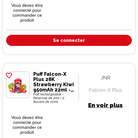
Vous devez être
connecté pour
commander ce
produit
Se connecter
Puff Falcon-X
favorite_border
JNR
Plus 28K
Strawberry Kiwi
950mAh 22ml -
Falcon-X Plus
JNR
Puff rechargeable -
Réservoir de 2ml + 2
flacons de 10ml
En voir plus
Vous devez être
connecté pour
commander ce
produit