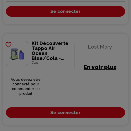
Se connecter
Kit Découverte
favorite_border
Lost Mary
Tappo Air
Ocean
Blue/Cola -
Lost Mary
Cola
En voir plus
Vous devez être
connecté pour
commander ce
produit
Se connecter