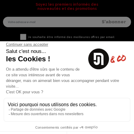
Soyez les premiers informés des
nouveautés et des promotions
Je souhaite être informé des meilleures offres par email
Nous contacter
Informations utiles
8 rue du capitaine Jean Croisa
Livraisons et Retours
13009 Marseille
Garantie satisfaction
+33 (0)4 91 07 41 16
Paiement sécurisé
Plan du site
Blog
Facebook
Instagram
Nos produits
A propos
Ventes Flash
Qui sommes nous
Meilleures ventes
Mentions légales
Nouveaux Produits
Conditions générales (CGV)
Liste des marques
Contactez-nous