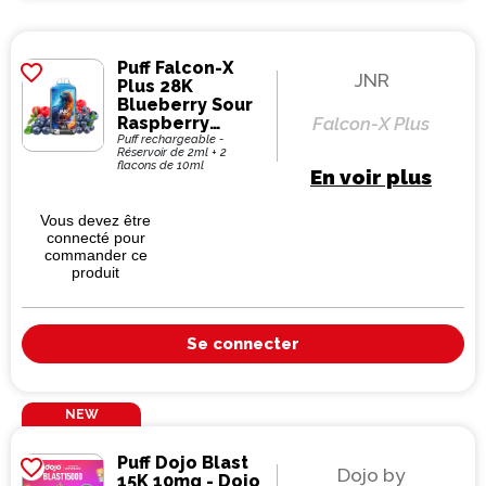
Puff Falcon-X
favorite_border
JNR
Plus 28K
Blueberry Sour
Raspberry
Falcon-X Plus
950mAh 22ml -
Puff rechargeable -
Réservoir de 2ml + 2
JNR
flacons de 10ml
En voir plus
Vous devez être
connecté pour
commander ce
produit
Se connecter
NEW
Puff Dojo Blast
favorite_border
Dojo by
15K 10mg - Dojo