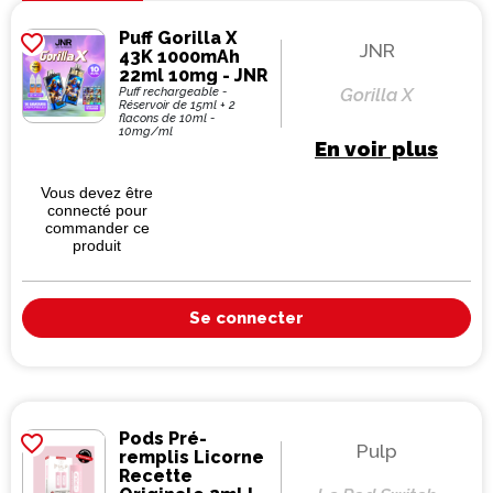
Puff Gorilla X
favorite_border
JNR
43K 1000mAh
22ml 10mg - JNR
Gorilla X
Puff rechargeable -
Réservoir de 15ml + 2
flacons de 10ml -
10mg/ml
En voir plus
Vous devez être
connecté pour
commander ce
produit
Se connecter
Pods Pré-
favorite_border
Pulp
remplis Licorne
Recette