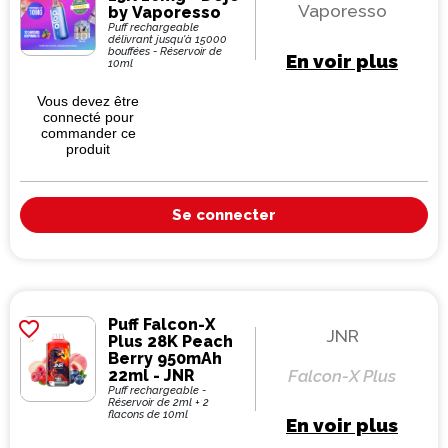
Vaporesso
by Vaporesso
Puff rechargeable
délivrant jusqu'à 15000
bouffées - Réservoir de
En voir plus
10ml
Vous devez être
connecté pour
commander ce
produit
Se connecter
Puff Falcon-X
favorite_border
JNR
Plus 28K Peach
Berry 950mAh
22ml - JNR
Falcon-X Plus
Puff rechargeable -
Réservoir de 2ml + 2
flacons de 10ml
En voir plus