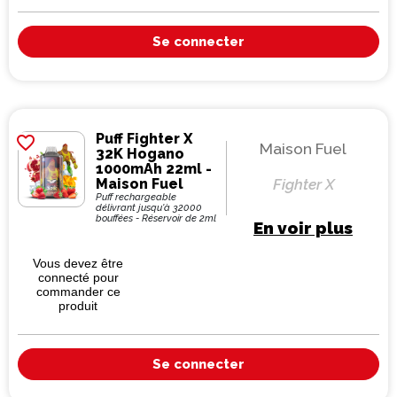
Se connecter
Puff Fighter X
favorite_border
Maison Fuel
32K Hogano
1000mAh 22ml -
Maison Fuel
Fighter X
Puff rechargeable
délivrant jusqu'à 32000
bouffées - Réservoir de 2ml
En voir plus
Vous devez être
connecté pour
commander ce
produit
Se connecter