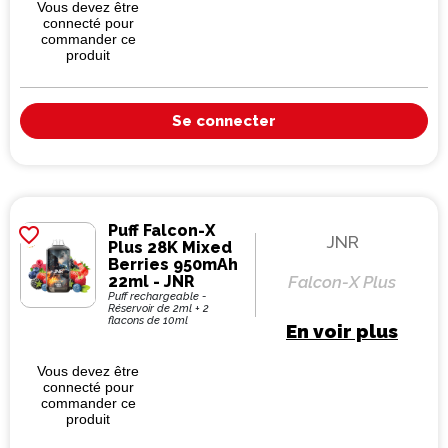
Vous devez être
connecté pour
commander ce
produit
Se connecter
Puff Falcon-X
favorite_border
JNR
Plus 28K Mixed
Berries 950mAh
22ml - JNR
Falcon-X Plus
Puff rechargeable -
Réservoir de 2ml + 2
flacons de 10ml
En voir plus
Vous devez être
connecté pour
commander ce
produit