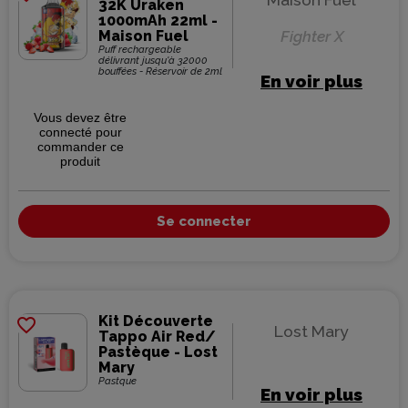
Maison Fuel
32K Uraken
1000mAh 22ml -
Maison Fuel
Fighter X
Puff rechargeable
délivrant jusqu'à 32000
bouffées - Réservoir de 2ml
En voir plus
Vous devez être
connecté pour
commander ce
produit
Se connecter
Kit Découverte
favorite_border
Lost Mary
Tappo Air Red/
Pastèque - Lost
Mary
Pastque
En voir plus