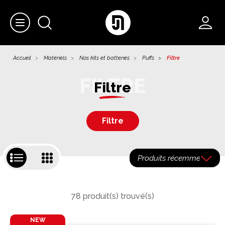
Accueil
Matériels
Nos kits et batteries
Puffs
Filtre
Filtre
Filtre
78 produit(s) trouvé(s)
NEW