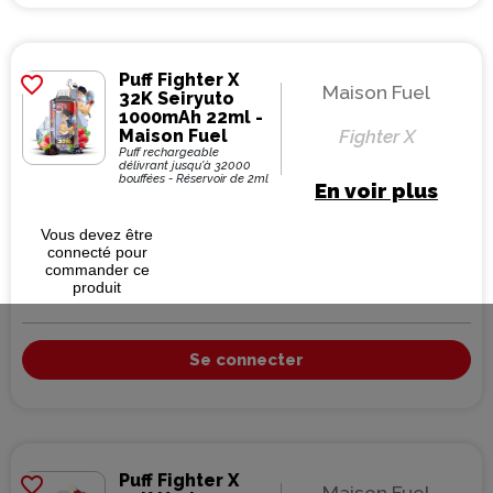
Puff Fighter X
favorite_border
Maison Fuel
32K Seiryuto
1000mAh 22ml -
Maison Fuel
Fighter X
Puff rechargeable
délivrant jusqu'à 32000
bouffées - Réservoir de 2ml
En voir plus
Vous devez être
connecté pour
commander ce
produit
Se connecter
Puff Fighter X
favorite_border