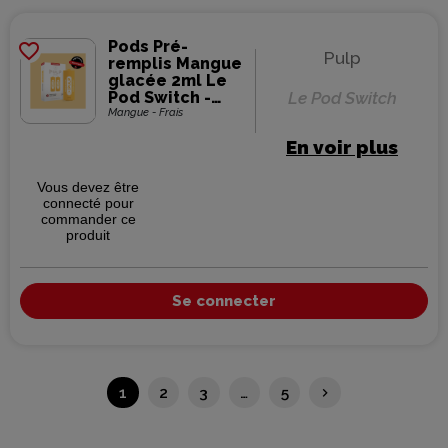
Pods Pré-
favorite_border
Pulp
remplis Mangue
glacée 2ml Le
Pod Switch -
Le Pod Switch
Pulp (pack de 2)
Mangue - Frais
En voir plus
Vous devez être
connecté pour
commander ce
produit
Se connecter
Suivant
1
2
3
…
5
keyboard_arrow_right