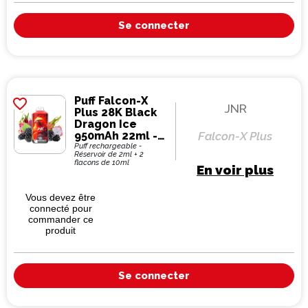
Se connecter
Puff Falcon-X
favorite_border
JNR
Plus 28K Black
Dragon Ice
950mAh 22ml -
Falcon-X Plus
JNR
Puff rechargeable -
Réservoir de 2ml + 2
flacons de 10ml
En voir plus
Vous devez être
connecté pour
commander ce
produit
Se connecter