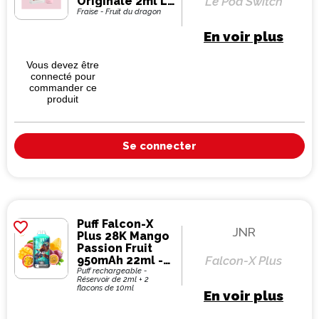
Originale 2ml Le
Le Pod Switch
Pod Switch -
Fraise - Fruit du dragon
Pulp (pack de 2)
En voir plus
Vous devez être
connecté pour
commander ce
produit
Se connecter
Puff Falcon-X
favorite_border
JNR
Plus 28K Mango
Passion Fruit
950mAh 22ml -
Falcon-X Plus
JNR
Puff rechargeable -
Réservoir de 2ml + 2
flacons de 10ml
En voir plus