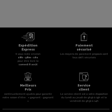
Expédition
Paiement
Express
sécurisé
Il vous reste environ
Les moyens de paiement proposés sont
18
h -
58
m -
16
s
tous 100% sécurisés
pour être livré le
samedi 8 août
Meilleurs
Service
Prix
client
continuellement ajustés pour garantir
Le service client est a votre disposition
notre raison d'être : « gagnant - gagnant
du lundi au jeudi de 9h30 à 19h et le
»
vendredi de 9h30 à 14h